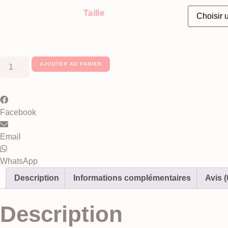
Taille
quantité
AJOUTER AU PANIER
de
Bracelet
en
Pierre
de
Lave
Facebook
Email
WhatsApp
Description
Informations complémentaires
Avis (
Description