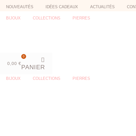
Aller
NOUVEAUTÉS
IDÉES CADEAUX
ACTUALITÉS
CON
au
contenu
BIJOUX
COLLECTIONS
PIERRES
0
0,00
€
PANIER
BIJOUX
COLLECTIONS
PIERRES