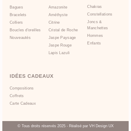
Chakras
Bagues
Amazonite
Constellations
Bracelets
Améthyste
Joncs &
Colliers
Citrine
Manchettes
Boucles d'oreilles
Cristal de Roche
Hommes
Nouveautés
Jaspe Paysage
Enfants
Jaspe Rouge
Lapis Lazuli
IDÉES CADEAUX
Compositions
Coffrets
Carte Cadeaux
© Tous droits réservés 2025 - Réalisé par VH Design UX