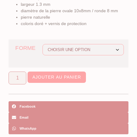
largeur 1.3 mm
diamètre de la pierre ovale 10x8mm / ronde 8 mm
pierre naturelle
coloris doré + vernis de protection
FORME
quantité
AJOUTER AU PANIER
de
Bague
ajustable
en
Onyx
Facebook
Email
WhatsApp