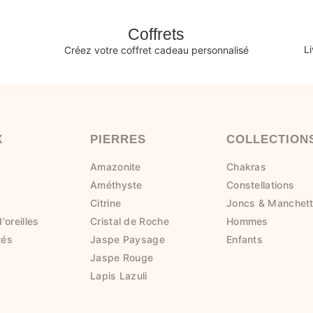
Coffrets
L
Créez votre coffret cadeau personnalisé
X
PIERRES
COLLECTION
Amazonite
Chakras
s
Améthyste
Constellations
Citrine
Joncs & Manchet
'oreilles
Cristal de Roche
Hommes
tés
Jaspe Paysage
Enfants
Jaspe Rouge
Lapis Lazuli